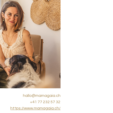
hallo@mamagaia.ch
+41 77 232 57 32
https://www.mamagaia.ch/