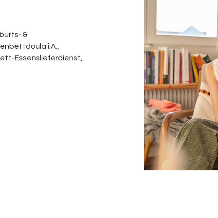
urts- & 
bettdoula i.A., 
tt-Essenslieferdienst, 