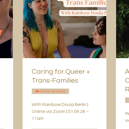
Caring for Queer +
A
Trans-Families
C
R
Online verfügbar
With Rainbow Doula Berlin |
Online via Zoom | 01.06.26 –
W
11am
v