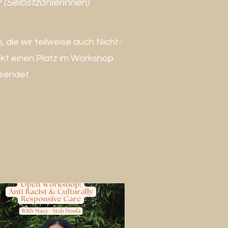
r (Selbstzahlerinnen)
 die wir teilweise auch Nicht-
ekt einen Platz im Workshop
sendet.