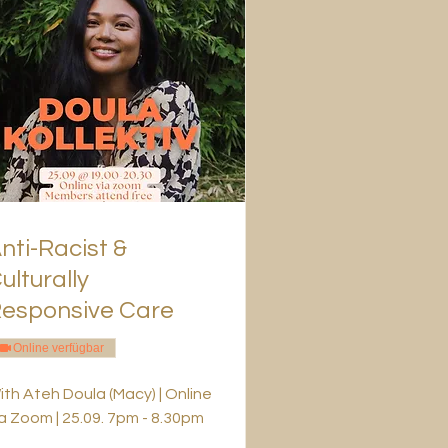
nti-Racist &
ulturally
esponsive Care
Online verfügbar
ith Ateh Doula (Macy) | Online
ia Zoom | 25.09. 7pm - 8.30pm