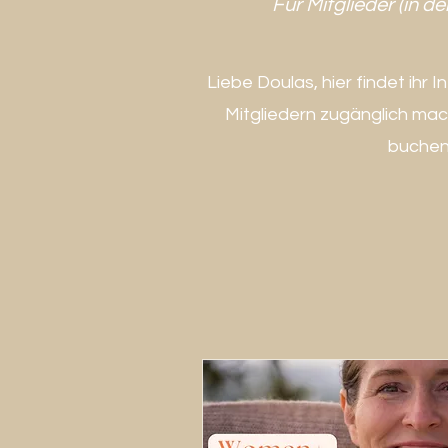
Für Mitglieder (in d
Liebe Doulas, hier findet ihr
Mitgliedern zugänglich mach
buchen