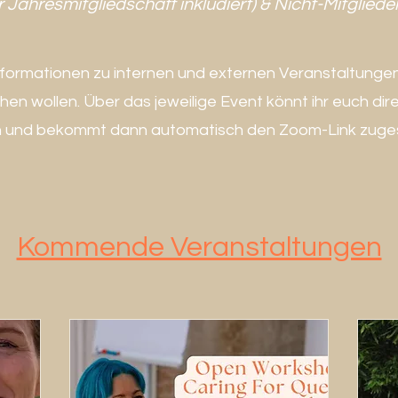
er Jahresmitgliedschaft inkludiert) & Nicht-Mitgliede
 Informationen zu internen und externen Veranstaltungen,
en wollen. Über das jeweilige Event könnt ihr euch dir
 und bekommt dann automatisch den Zoom-Link zuge
Kommende Veranstaltungen